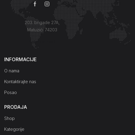
203. brigade 27A,
Matuzići 74203
Kako do nas?
INFORMACIJE
O nama
Kontaktirajte nas
Posao
PRODAJA
Shop
Kategorije