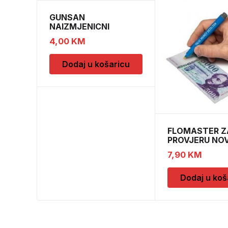
GUNSAN
NAIZMJENICNI
PREKIDAC BEZ OKVIRA
4,00
KM
Dodaj u košaricu
FLOMASTER Z
PROVJERU NO
SAFESCAN 30
7,90
KM
Dodaj u koš