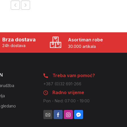
Brza dostava
Asortiman robe
24h dostava
30.000 artikala
N
Treba vam pomoć?
+387 (0)32 691-266
arudžba
Radno vrijeme
lja
Pon - Ned: 07:00 - 19:00
 gledano