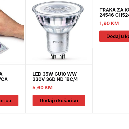
TRAKA ZA K
24546 CH52
1,90
KM
Dodaj u k
A
LED 35W GU10 WW
VCA
230V 36D ND 1BC/4
5,60
KM
aricu
Dodaj u košaricu