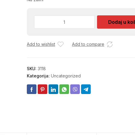
MINE
Dodaj u ko
ZA
TEHNICKU
OLOVKU
Add to wishlist
Add to compare
HX-
9858
količina
SKU:
3118
Kategorija:
Uncategorized