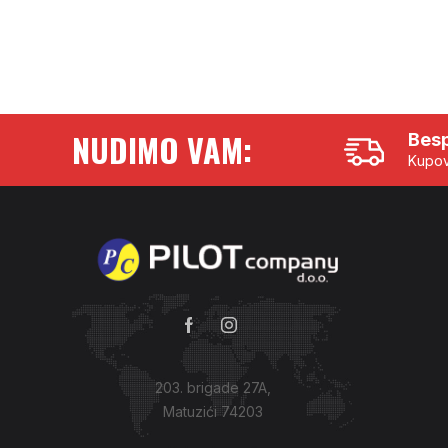
NUDIMO VAM:
Besp
Kupov
203. brigade 27A,
Matuzići 74203