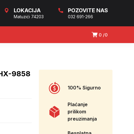
LOKACIJA
POZOVITE NAS
Matuzići 74203
032 691-266
0
0
HX-9858
100% Sigurno
Plaćanje
prilikom
preuzimanja
Besplatna