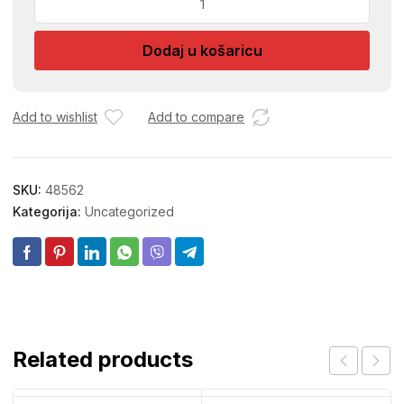
DJ
TY-
Dodaj u košaricu
1919
količina
Add to wishlist
Add to compare
SKU:
48562
Kategorija:
Uncategorized
Related products