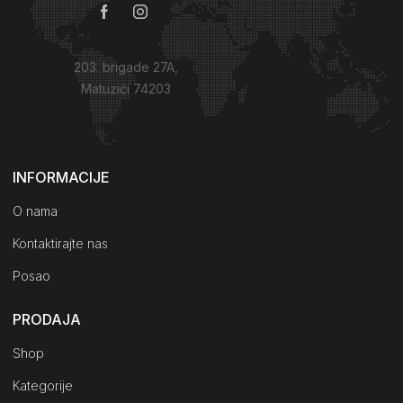
203. brigade 27A,
Matuzići 74203
Kako do nas?
INFORMACIJE
O nama
Kontaktirajte nas
Posao
PRODAJA
Shop
Kategorije