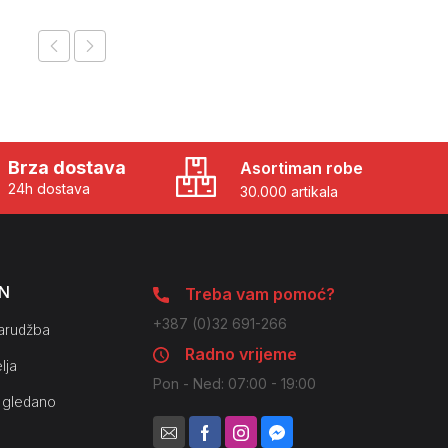
Brza dostava
Asortiman robe
24h dostava
30.000 artikala
N
Treba vam pomoć?
+387 (0)32 691-266
arudžba
Radno vrijeme
lja
Pon - Ned: 07:00 - 19:00
 gledano