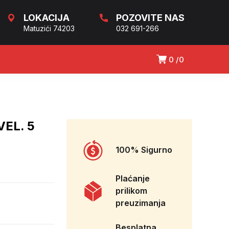
LOKACIJA
POZOVITE NAS
Matuzići 74203
032 691-266
0
0
EL. 5
100% Sigurno
Plaćanje
prilikom
preuzimanja
Besplatna