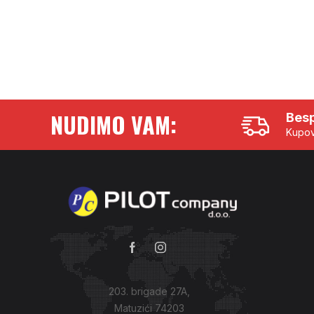
NUDIMO VAM:
Besp
Kupov
203. brigade 27A,
Matuzići 74203