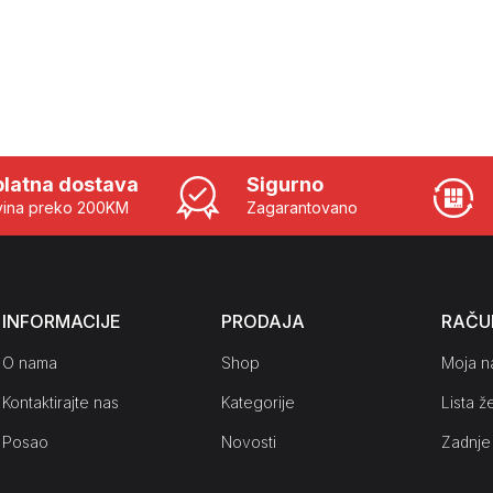
latna dostava
Sigurno
ina preko 200KM
Zagarantovano
INFORMACIJE
PRODAJA
RAČU
O nama
Shop
Moja n
Kontaktirajte nas
Kategorije
Lista že
Posao
Novosti
Zadnje