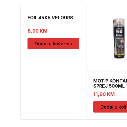
FOIL 45X5 VELOURS
8,90
KM
Dodaj u košaricu
MOTIP KONTA
SPREJ 500ML
M090505
11,90
KM
Dodaj u koš