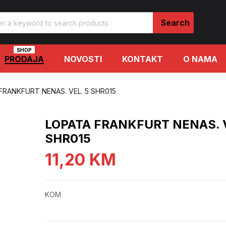
SHOP
PRODAJA
NOVOSTI
KONTAKT
O NAMA
FRANKFURT NENAS. VEL. 5 SHR015
LOPATA FRANKFURT NENAS. V
SHR015
11,20
KM
KOM