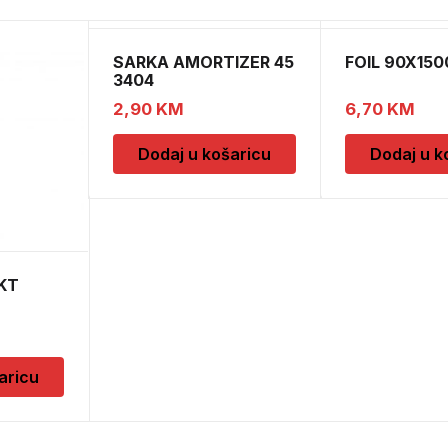
SARKA AMORTIZER 45
FOIL 90X150
3404
2,90
KM
6,70
KM
Dodaj u košaricu
Dodaj u k
KT
aricu