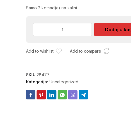
Samo 2 komad(a) na zalihi
LOPATA
Dodaj u ko
FRANKFURT
NENAS.
VEL.
Add to wishlist
Add to compare
5
SHR015
količina
SKU:
28477
Kategorija:
Uncategorized