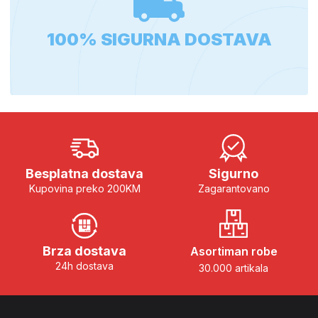
100% SIGURNA DOSTAVA
Besplatna dostava
Sigurno
Kupovina preko 200KM
Zagarantovano
Brza dostava
Asortiman robe
24h dostava
30.000 artikala