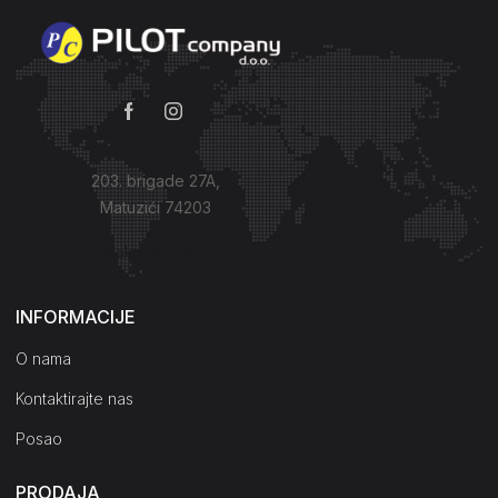
203. brigade 27A,
Matuzići 74203
Kako do nas?
INFORMACIJE
O nama
Kontaktirajte nas
Posao
PRODAJA