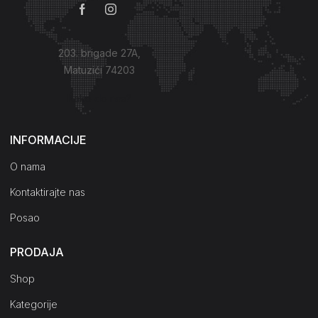
203. brigade 27A,
Matuzići 74203
Kako do nas?
INFORMACIJE
O nama
Kontaktirajte nas
Posao
PRODAJA
Shop
Kategorije