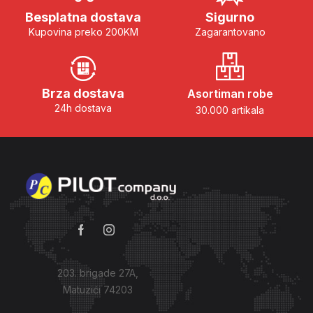
Besplatna dostava
Sigurno
Kupovina preko 200KM
Zagarantovano
Brza dostava
Asortiman robe
24h dostava
30.000 artikala
203. brigade 27A,
Matuzići 74203