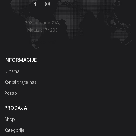
203. brigade 27A,
Matuzići 74203
Kako do nas?
INFORMACIJE
O nama
Kontaktirajte nas
Posao
PRODAJA
Shop
Kategorije