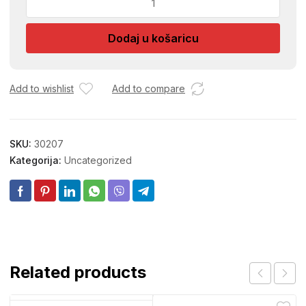
KRPE
50X70
Dodaj u košaricu
KRP0055
količina
Add to wishlist
Add to compare
SKU:
30207
Kategorija:
Uncategorized
Related products