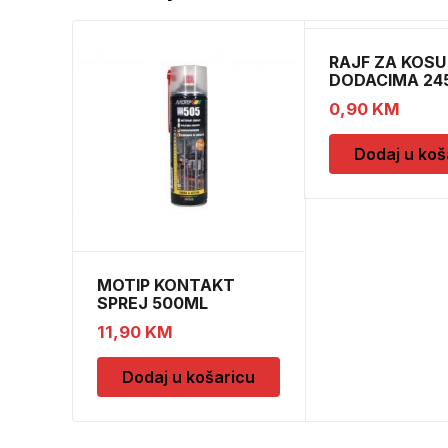
RAJF ZA KOSU
DODACIMA 24
CH52451
0,90
KM
Dodaj u koš
MOTIP KONTAKT
SPREJ 500ML
M090505
11,90
KM
Dodaj u košaricu