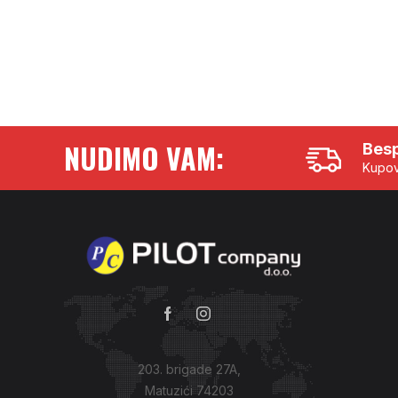
NUDIMO VAM:
Besp
Kupov
203. brigade 27A,
Matuzići 74203