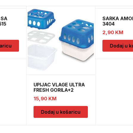
 SA
SARKA AMOR
515
3404
2,90
KM
aricu
Dodaj u k
UPIJAC VLAGE ULTRA
FRESH GORILA+2
DOPUNE
15,90
KM
Dodaj u košaricu