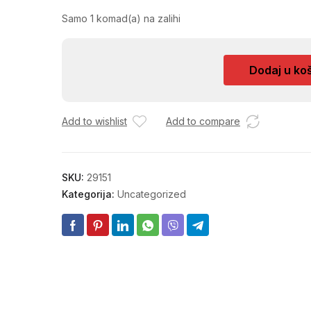
Samo 1 komad(a) na zalihi
KLIJESTA
Dodaj u ko
ZA
ARMATURU
600
Add to wishlist
Add to compare
mm
CP180630
količina
SKU:
29151
Kategorija:
Uncategorized