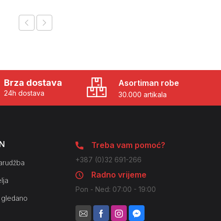
Brza dostava
Asortiman robe
24h dostava
30.000 artikala
N
Treba vam pomoć?
+387 (0)32 691-266
arudžba
Radno vrijeme
lja
Pon - Ned: 07:00 - 19:00
 gledano