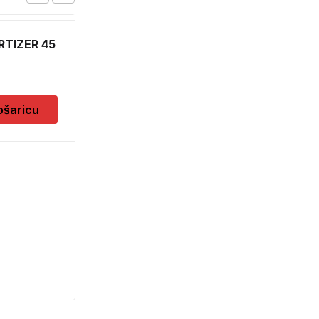
TIZER 45
FOIL 90X1500
6,70
KM
ošaricu
Dodaj u košaricu