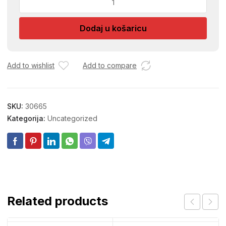
DRZACI
6/1
Dodaj u košaricu
MINI
količina
Add to wishlist
Add to compare
SKU:
30665
Kategorija:
Uncategorized
Related products