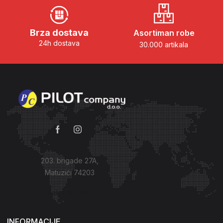
Brza dostava
Asortiman robe
24h dostava
30.000 artikala
203. brigade 27A,
Matuzići 74203
Kako do nas?
INFORMACIJE