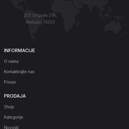
203. brigade 27A,
Matuzići 74203
Kako do nas?
INFORMACIJE
O nama
Kontaktirajte nas
Posao
PRODAJA
Shop
Kategorije
Novosti