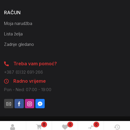
RAČUN
Moja narudžba
Lista želja
Zadnje gledano
Treba vam pomoć?
+387 (0)32 691-266
Radno vrijeme
Pon - Ned: 07:00 - 19:00
0
0
0
© 2021 Pilot Company. Sva prava zadržana. Moguće su