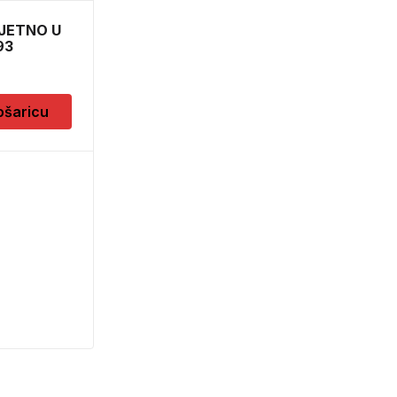
JETNO U
SARKA AMORTIZER 45
93
3404
2,90
KM
ošaricu
Dodaj u košaricu