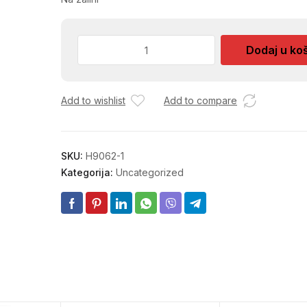
KARNISLA
Dodaj u ko
OKLAGIJA
ALMIN
1m
Add to wishlist
Add to compare
količina
SKU:
H9062-1
Kategorija:
Uncategorized