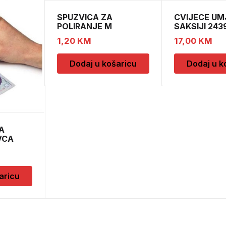
SPUZVICA ZA
CVIJECE UM
POLIRANJE M
SAKSIJI 243
CH52439
1,20
KM
17,00
KM
Dodaj u košaricu
Dodaj u k
A
VCA
aricu