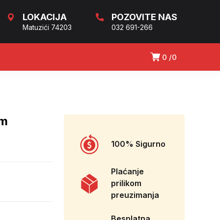
LOKACIJA
POZOVITE NAS
Matuzići 74203
032 691-266
0
0
1m
100% Sigurno
Plaćanje
prilikom
preuzimanja
Besplatna