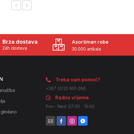
Brza dostava
Asortiman robe
24h dostava
30.000 artikala
N
Treba vam pomoć?
+387 (0)32 691-266
arudžba
Radno vrijeme
lja
Pon - Ned: 07:00 - 19:00
 gledano