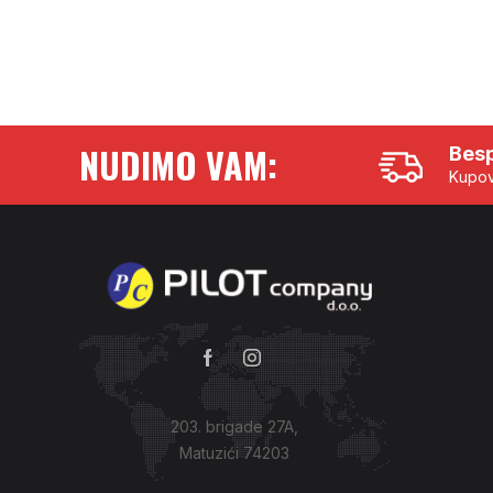
NUDIMO VAM:
Besp
Kupov
203. brigade 27A,
Matuzići 74203