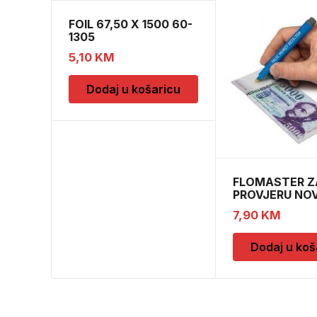
FOIL 67,50 X 1500 60-
1305
5,10
KM
Dodaj u košaricu
FLOMASTER Z
PROVJERU NO
SAFESCAN 30
7,90
KM
Dodaj u koš