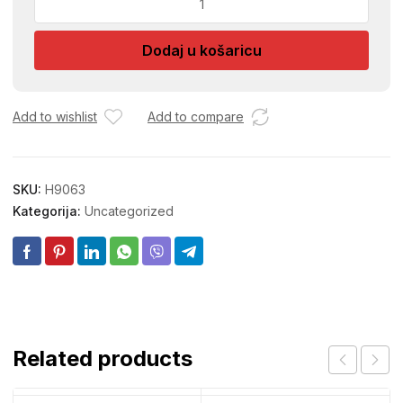
STARACKI
DRVENI
Dodaj u košaricu
4
MOD.
količina
Add to wishlist
Add to compare
SKU:
H9063
Kategorija:
Uncategorized
Related products