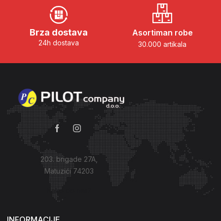
Brza dostava
Asortiman robe
24h dostava
30.000 artikala
203. brigade 27A,
Matuzići 74203
Kako do nas?
INFORMACIJE