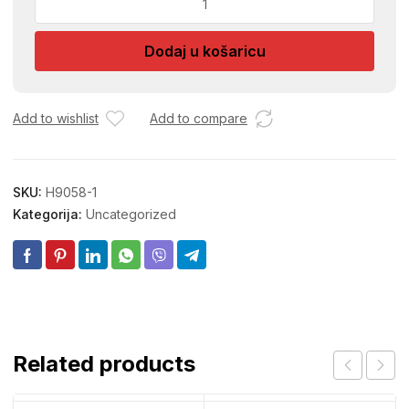
LIST
A219
Dodaj u košaricu
1m
količina
Add to wishlist
Add to compare
SKU:
H9058-1
Kategorija:
Uncategorized
Related products