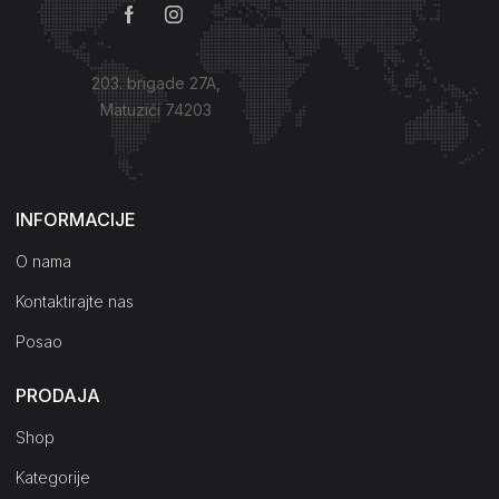
203. brigade 27A,
Matuzići 74203
Kako do nas?
INFORMACIJE
O nama
Kontaktirajte nas
Posao
PRODAJA
Shop
Kategorije