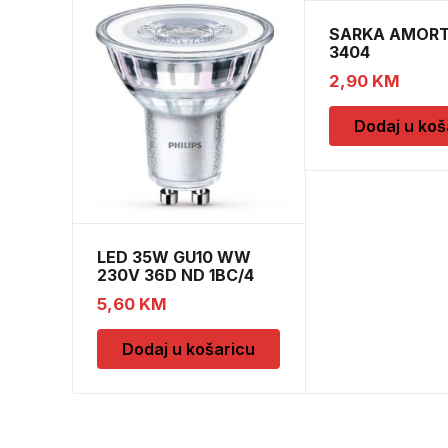
SARKA AMORT
3404
2,90
KM
Dodaj u koš
LED 35W GU10 WW
230V 36D ND 1BC/4
5,60
KM
Dodaj u košaricu