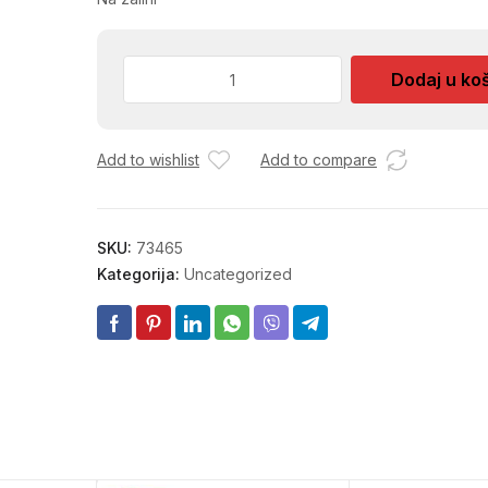
KANTICA
Dodaj u ko
ZA
PIJESAK
6555
Add to wishlist
Add to compare
TY-
4005
količina
SKU:
73465
Kategorija:
Uncategorized