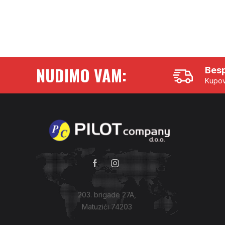
NUDIMO VAM:
Besp
Kupov
203. brigade 27A,
Matuzići 74203