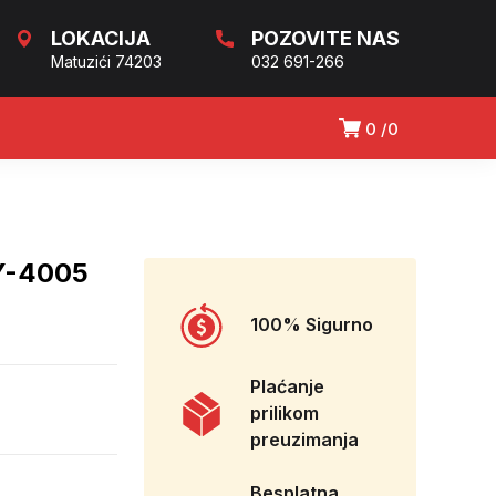
LOKACIJA
POZOVITE NAS
Matuzići 74203
032 691-266
0
0
Y-4005
100% Sigurno
Plaćanje
prilikom
preuzimanja
Besplatna