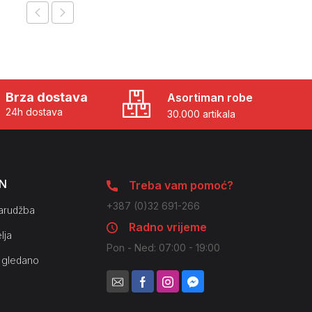
Brza dostava
Asortiman robe
24h dostava
30.000 artikala
N
Treba vam pomoć?
+387 (0)32 691-266
arudžba
Radno vrijeme
lja
Pon - Ned: 07:00 - 19:00
 gledano