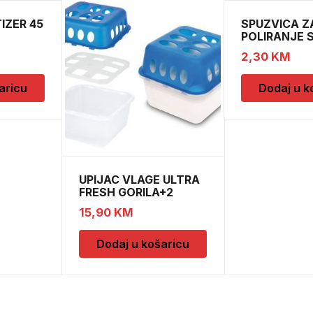
IZER 45
SPUZVICA Z
POLIRANJE 
2,30
KM
aricu
Dodaj u k
UPIJAC VLAGE ULTRA
FRESH GORILA+2
DOPUNE
15,90
KM
Dodaj u košaricu