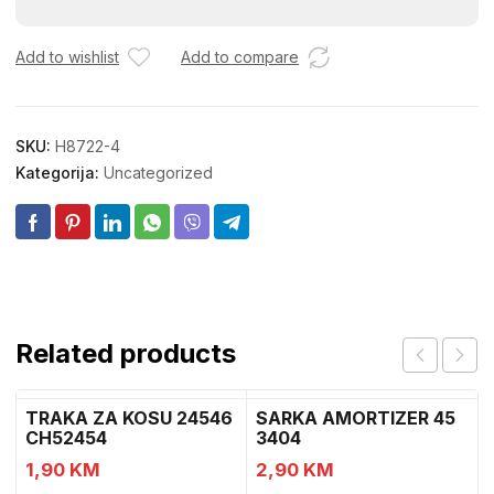
8.8
10X60
6,00-
Add to wishlist
Add to compare
1
1
količina
SKU:
H8722-4
Kategorija:
Uncategorized
Related products
TRAKA ZA KOSU 24546
SARKA AMORTIZER 45
CH52454
3404
1,90
KM
2,90
KM