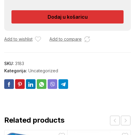
DJED
MRAZ
Dodaj u košaricu
SIN434
količina
Add to wishlist
Add to compare
SKU:
3183
Kategorija:
Uncategorized
Related products