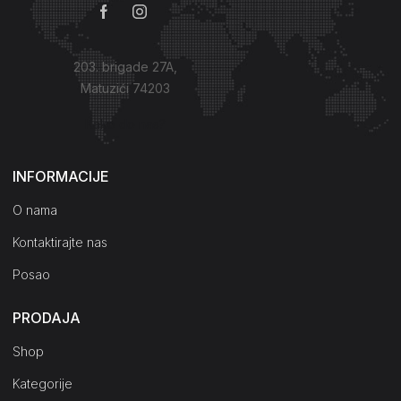
203. brigade 27A,
Matuzići 74203
Kako do nas?
INFORMACIJE
O nama
Kontaktirajte nas
Posao
PRODAJA
Shop
Kategorije