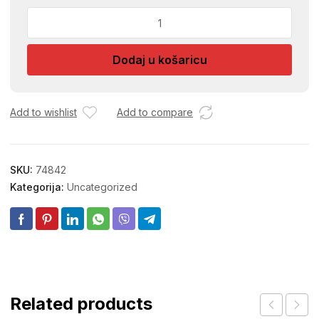
GRLO
E27
PLASTICNO
Dodaj u košaricu
CRNO,
za
luster
016-
Add to wishlist
Add to compare
1
količina
SKU:
74842
Kategorija:
Uncategorized
Related products