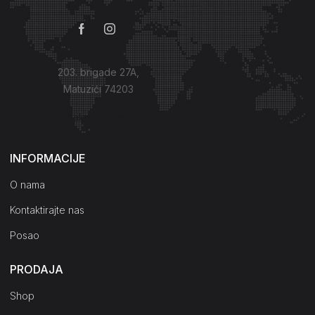
203. brigade 27A,
Matuzići 74203
Kako do nas?
INFORMACIJE
O nama
Kontaktirajte nas
Posao
PRODAJA
Shop