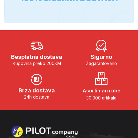
Besplatna dostava
Sigurno
Kupovina preko 200KM
Zagarantovano
Brza dostava
Asortiman robe
24h dostava
30.000 artikala