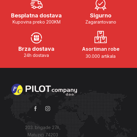
Besplatna dostava
Sigurno
Kupovina preko 200KM
Zagarantovano
Brza dostava
Asortiman robe
24h dostava
30.000 artikala
203. brigade 27A,
Matuzići 74203