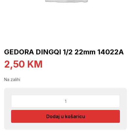
GEDORA DINGQI 1/2 22mm 14022A
2,50
KM
Na zalihi
GEDORA
DINGQI
1/2
Dodaj u košaricu
22mm
14022A
količina