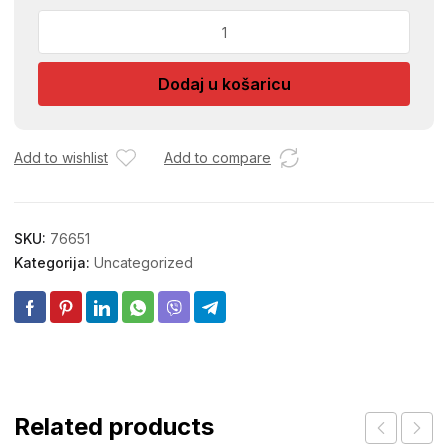
GAR.BETA
KVAKA
I
Dodaj u košaricu
STIT
ZA
CILINDAR
CRNA
Add to wishlist
Add to compare
1
količina
SKU:
76651
Kategorija:
Uncategorized
Related products