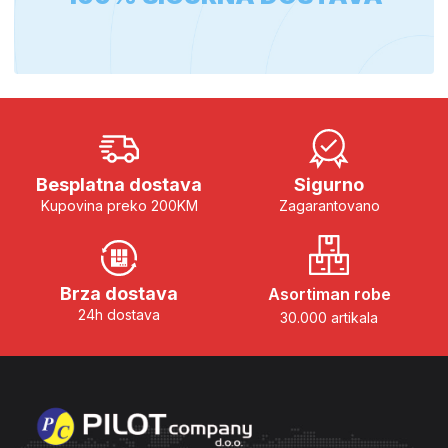
Besplatna dostava
Sigurno
Kupovina preko 200KM
Zagarantovano
Brza dostava
Asortiman robe
24h dostava
30.000 artikala