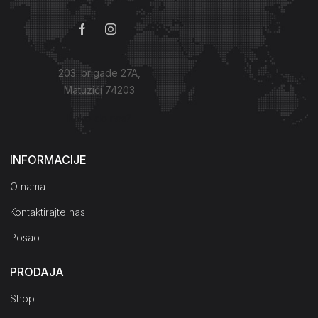
203. brigade 27A,
Matuzići 74203
Kako do nas?
INFORMACIJE
O nama
Kontaktirajte nas
Posao
PRODAJA
Shop