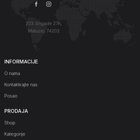
203. brigade 27A,
Matuzići 74203
Kako do nas?
INFORMACIJE
O nama
Kontaktirajte nas
Posao
PRODAJA
Shop
Kategorije