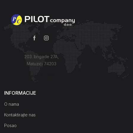
203. brigade 27A,
Matuzići 74203
Kako do nas?
INFORMACIJE
O nama
Kontaktirajte nas
Posao