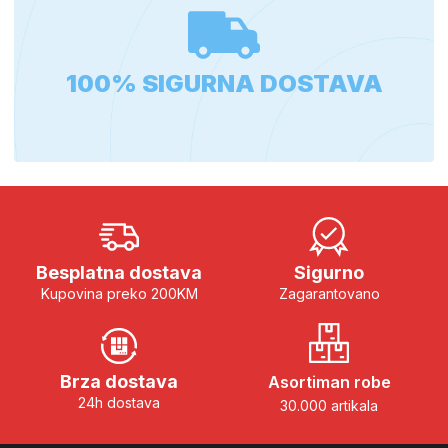
100% SIGURNA DOSTAVA
Besplatna dostava
Sigurno
Kupovina preko 200KM
Zagarantovano
Brza dostava
Asortiman robe
24h dostava
30.000 artikala