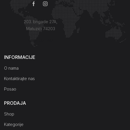
203. brigade 27A,
Matuzići 74203
Kako do nas?
INFORMACIJE
O nama
Kontaktirajte nas
Posao
PRODAJA
Shop
Kategorije