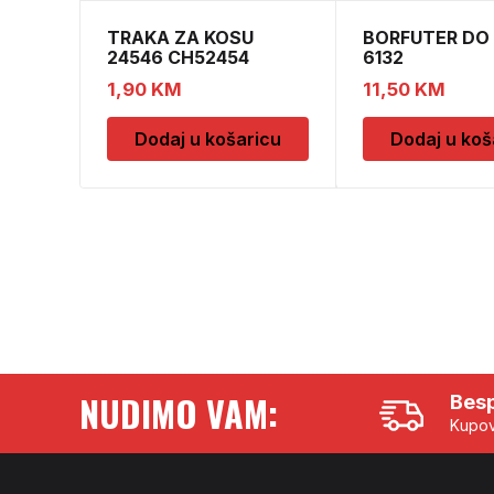
TRAKA ZA KOSU
BORFUTER DO 
24546 CH52454
6132
1,90
KM
11,50
KM
Dodaj u košaricu
Dodaj u koš
NUDIMO VAM:
Besp
Kupov