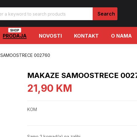
SHOP
PRODAJA
NOVOSTI
KONTAKT
O NAMA
 SAMOOSTRECE 002760
MAKAZE SAMOOSTRECE 002
21,90
KM
KOM
Samo 2 komad(a) na zalihi