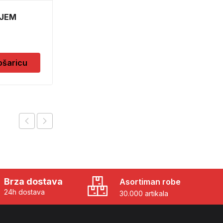
OJEM
FOIL 67,50 X 1500 60-
1305
5,10
KM
ošaricu
Dodaj u košaricu
Brza dostava
Asortiman robe
24h dostava
30.000 artikala