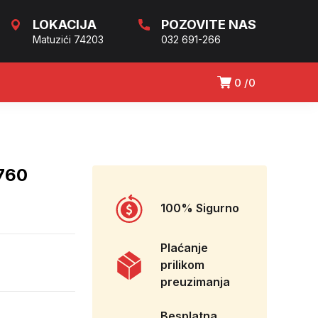
LOKACIJA
POZOVITE NAS
Matuzići 74203
032 691-266
0
0
760
100% Sigurno
Plaćanje
prilikom
preuzimanja
Besplatna