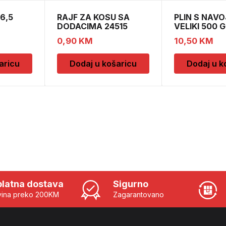
6,5
RAJF ZA KOSU SA
PLIN S NAV
DODACIMA 24515
VELIKI 500 G
CH52451
0,90
KM
10,50
KM
aricu
Dodaj u košaricu
Dodaj u k
latna dostava
Sigurno
ina preko 200KM
Zagarantovano