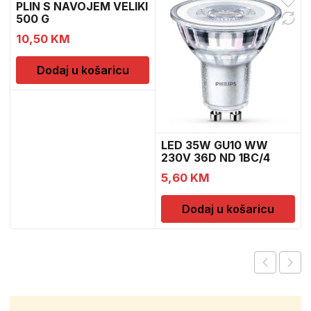
PLIN S NAVOJEM VELIKI
500 G
10,50
KM
Dodaj u košaricu
LED 35W GU10 WW
230V 36D ND 1BC/4
5,60
KM
Dodaj u košaricu