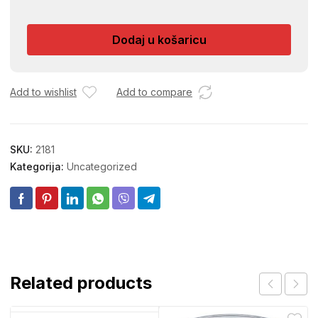
MACA
STIL
Dodaj u košaricu
029/039
količina
Add to wishlist
Add to compare
SKU:
2181
Kategorija:
Uncategorized
Related products