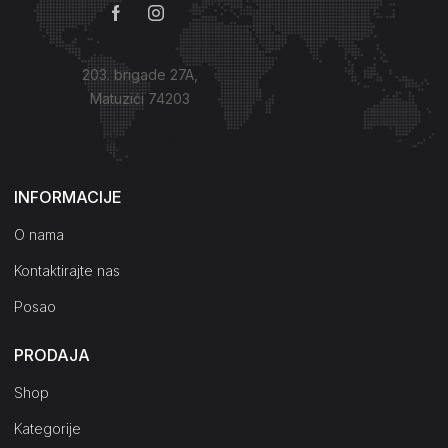
203. brigade 27A,
Matuzići 74203
Kako do nas?
INFORMACIJE
O nama
Kontaktirajte nas
Posao
PRODAJA
Shop
Kategorije