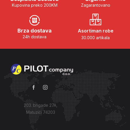
Kupovina preko 200KM
Zagarantovano
Brza dostava
Asortiman robe
24h dostava
30.000 artikala
203. brigade 27A,
Matuzići 74203
Kako do nas?