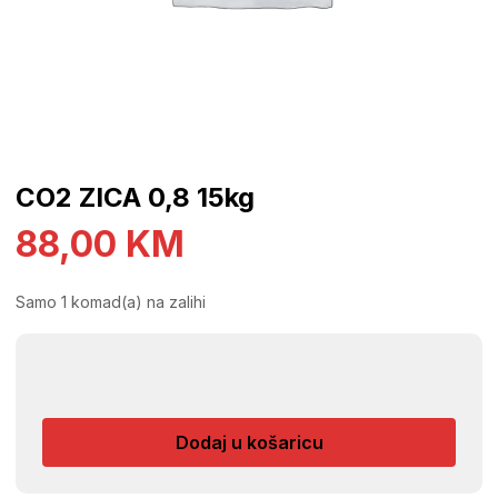
CO2 ZICA 0,8 15kg
88,00
KM
Samo 1 komad(a) na zalihi
CO2
ZICA
0,8
Dodaj u košaricu
15kg
količina