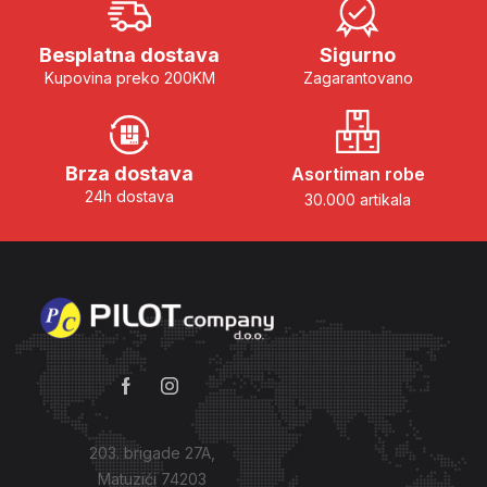
Besplatna dostava
Sigurno
Kupovina preko 200KM
Zagarantovano
Brza dostava
Asortiman robe
24h dostava
30.000 artikala
203. brigade 27A,
Matuzići 74203