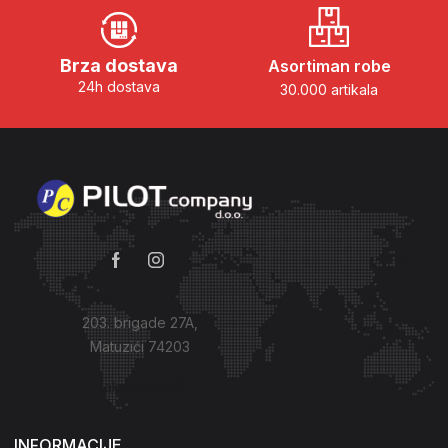
Brza dostava
Asortiman robe
24h dostava
30.000 artikala
203. brigade 27A,
Matuzići 74203
Kako do nas?
INFORMACIJE