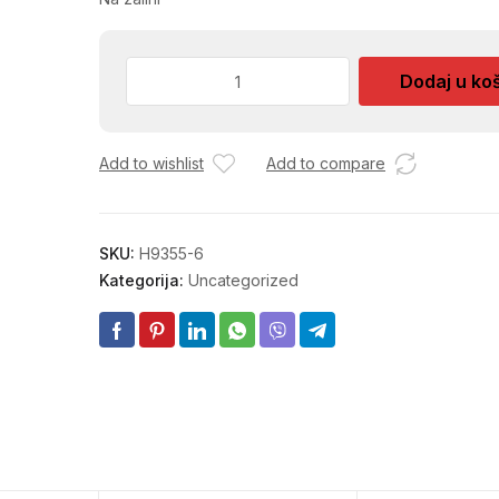
BORER
Dodaj u ko
ZA
DRVO
10mm
Add to wishlist
Add to compare
količina
SKU:
H9355-6
Kategorija:
Uncategorized