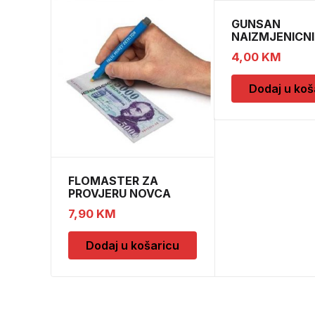
GUNSAN
NAIZMJENICNI
PREKIDAC BEZ
4,00
KM
Dodaj u koš
FLOMASTER ZA
PROVJERU NOVCA
SAFESCAN 30
7,90
KM
Dodaj u košaricu