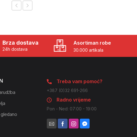
Brza dostava
Asortiman robe
24h dostava
30.000 artikala
N
Treba vam pomoć?
+387 (0)32 691-266
arudžba
Radno vrijeme
lja
Pon - Ned: 07:00 - 19:00
 gledano