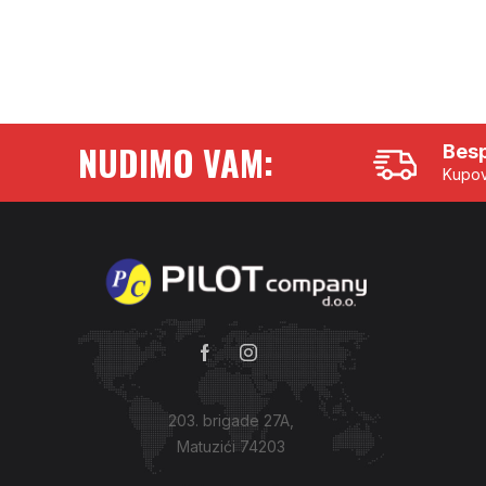
NUDIMO VAM:
Besp
Kupov
203. brigade 27A,
Matuzići 74203