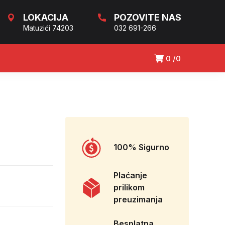
LOKACIJA
POZOVITE NAS
Matuzići 74203
032 691-266
0
0
100% Sigurno
Plaćanje
prilikom
preuzimanja
Besplatna