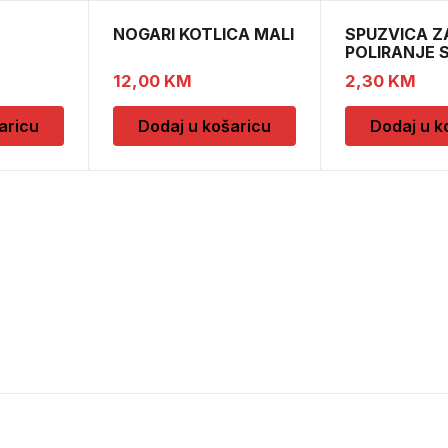
NOGARI KOTLICA MALI
SPUZVICA Z
POLIRANJE 
 OKVIRA
12,00
KM
2,30
KM
aricu
Dodaj u košaricu
Dodaj u k