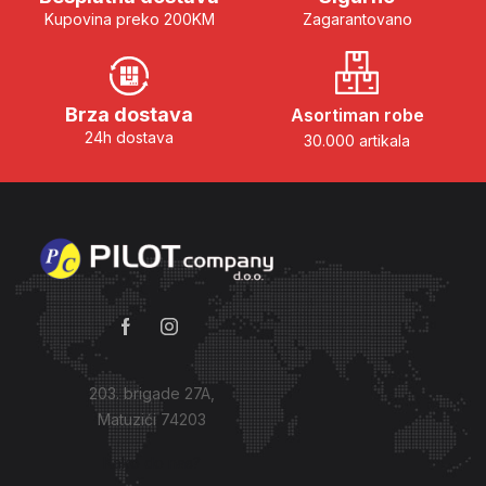
Kupovina preko 200KM
Zagarantovano
Brza dostava
Asortiman robe
24h dostava
30.000 artikala
203. brigade 27A,
Matuzići 74203
Kako do nas?