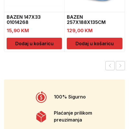
BAZEN 147X33
BAZEN
01014268
257X188X135CM
15,90
KM
129,00
KM
Dodaj u košaricu
Dodaj u košaricu
100% Sigurno
Plaćanje prilikom
preuzimanja