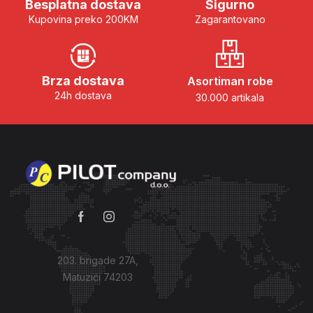
Besplatna dostava
Sigurno
Kupovina preko 200KM
Zagarantovano
Brza dostava
Asortiman robe
24h dostava
30.000 artikala
203. brigade 27A,
Matuzići 74203
Kako do nas?