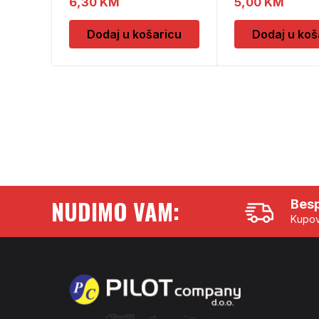
6,30
KM
5,00
KM
Dodaj u košaricu
Dodaj u koš
NUDIMO VAM:
Besp
Kupov