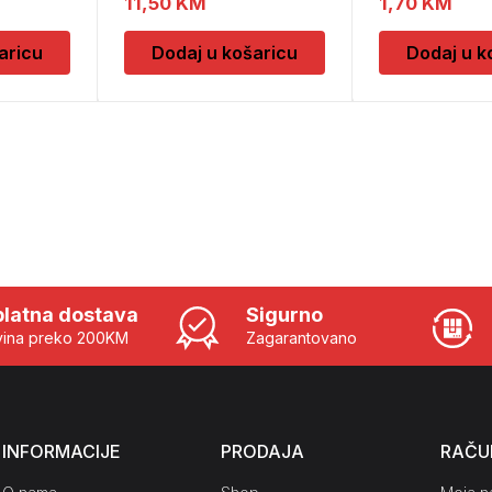
11,50
KM
1,70
KM
aricu
Dodaj u košaricu
Dodaj u k
latna dostava
Sigurno
ina preko 200KM
Zagarantovano
INFORMACIJE
PRODAJA
RAČU