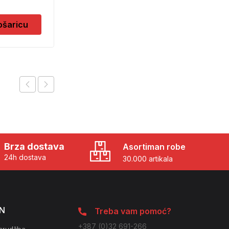
0,90
KM
ošaricu
Dodaj u košaricu
Brza dostava
Asortiman robe
24h dostava
30.000 artikala
N
Treba vam pomoć?
+387 (0)32 691-266