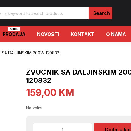
SHOP
PRODAJA
NOVOSTI
KONTAKT
O NAMA
 SA DALJINSKIM 200W 120832
ZVUCNIK SA DALJINSKIM 20
120832
159,00
KM
Na zalihi
ZVUCNIK
Dodaj u ko