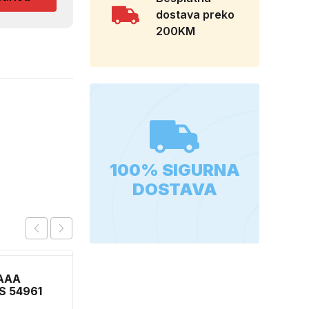
dostava preko
200KM
100% SIGURNA
DOSTAVA
 AAA
RAJF ZA KOSU SA
S 54961
DODACIMA 24515
CH52451