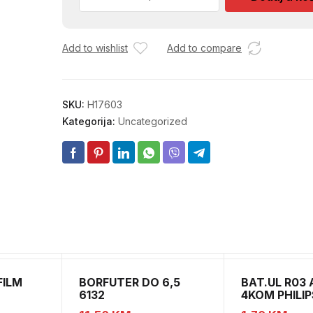
SA
DALJINSKIM
200W
Add to wishlist
Add to compare
120832
količina
SKU:
H17603
Kategorija:
Uncategorized
FILM
BORFUTER DO 6,5
BAT.UL R03
6132
4KOM PHILIP