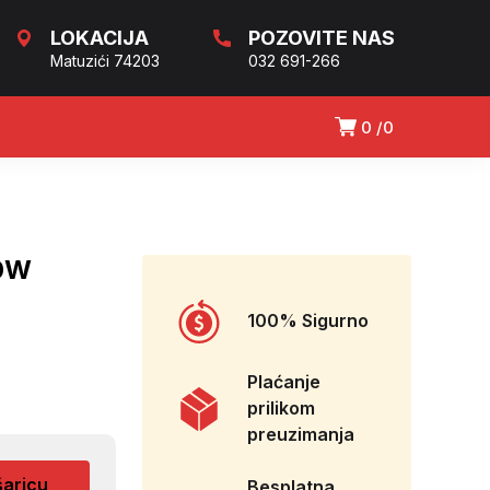
LOKACIJA
POZOVITE NAS
Matuzići 74203
032 691-266
0
0
0W
100% Sigurno
Plaćanje
prilikom
preuzimanja
šaricu
Besplatna