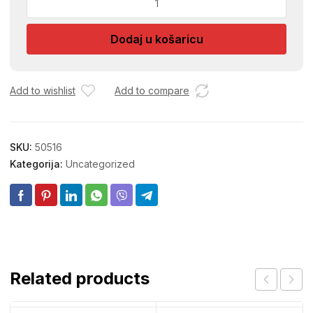
ZA
OVCE
Dodaj u košaricu
10
RB.24
količina
Add to wishlist
Add to compare
SKU:
50516
Kategorija:
Uncategorized
Related products