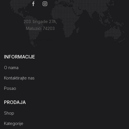
203. brigade 27A,
Matuzići 74203
Kako do nas?
INFORMACIJE
O nama
Kontaktirajte nas
Posao
PRODAJA
Shop
Kategorije