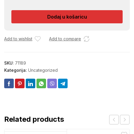
NA
STOPI
Dodaj u košaricu
K156
količina
Add to wishlist
Add to compare
SKU:
71189
Kategorija:
Uncategorized
Related products