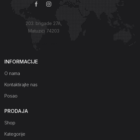
203. brigade 27A,
Matuzići 74203
Kako do nas?
INFORMACIJE
O nama
Kontaktirajte nas
Posao
PRODAJA
Shop
Kategorije