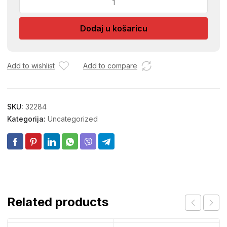
KOVANE
SREDNJE
Dodaj u košaricu
2083
količina
Add to wishlist
Add to compare
SKU:
32284
Kategorija:
Uncategorized
Related products