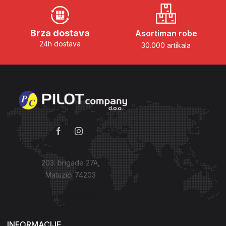
Brza dostava
Asortiman robe
24h dostava
30.000 artikala
203. brigade 27A,
Matuzići 74203
Kako do nas?
INFORMACIJE