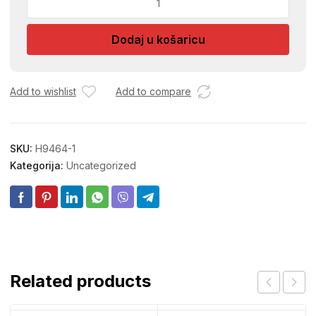
UKRASNA
18X23cm
Dodaj u košaricu
količina
Add to wishlist
Add to compare
SKU:
H9464-1
Kategorija:
Uncategorized
Related products