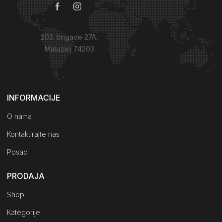
203. brigade 27A,
Matuzići 74203
Kako do nas?
INFORMACIJE
O nama
Kontaktirajte nas
Posao
PRODAJA
Shop
Kategorije