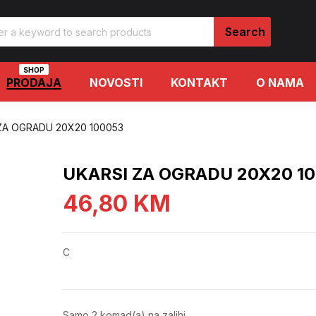
SHOP
PRODAJA
NOVOSTI
KONTAKT
O NAMA
ZA OGRADU 20X20 100053
UKARSI ZA OGRADU 20X20 1
46,80
KM
C
Samo 2 komad(a) na zalihi