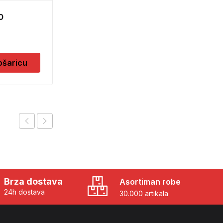
0
ALAT POM. ZA KER. 2
RUPE 6369
19,50
KM
ošaricu
Pročitaj više
Brza dostava
Asortiman robe
24h dostava
30.000 artikala