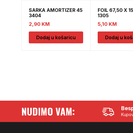
SARKA AMORTIZER 45
FOIL 67,50 X 1
3404
1305
2,90
KM
5,10
KM
Dodaj u košaricu
Dodaj u koš
NUDIMO VAM:
Besp
Kupov