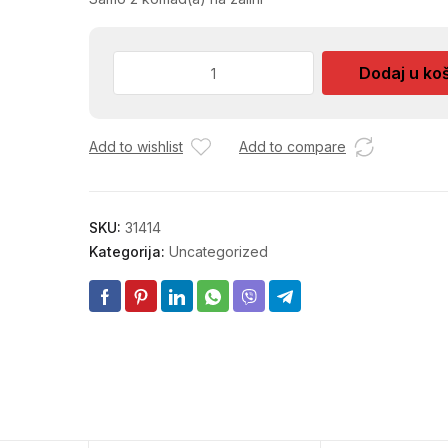
UKARSI
Dodaj u ko
ZA
OGRADU
20X20
Add to wishlist
Add to compare
100053
količina
SKU:
31414
Kategorija:
Uncategorized