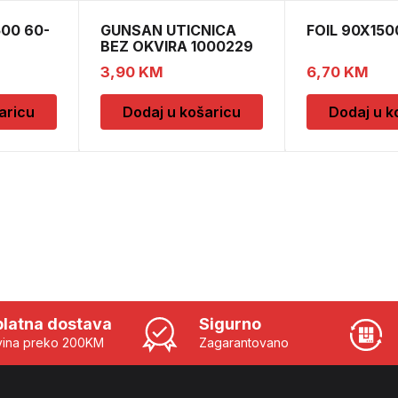
500 60-
GUNSAN UTICNICA
FOIL 90X150
BEZ OKVIRA 1000229
3,90
KM
6,70
KM
aricu
Dodaj u košaricu
Dodaj u k
latna dostava
Sigurno
ina preko 200KM
Zagarantovano