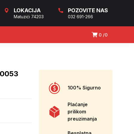
LOKACIJA
POZOVITE NAS
Matuzići 74203
032 691-266
0
0
00053
100% Sigurno
Plaćanje
prilikom
preuzimanja
Besplatna