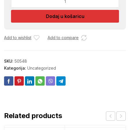
CRIJEVO
USO157-
Dodaj u košaricu
120CM
količina
Add to wishlist
Add to compare
SKU:
50548
Kategorija:
Uncategorized
Related products