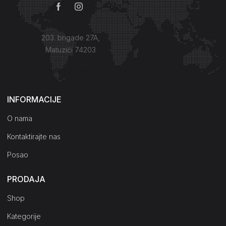
203. brigade 27A,
Matuzići 74203
Kako do nas?
INFORMACIJE
O nama
Kontaktirajte nas
Posao
PRODAJA
Shop
Kategorije