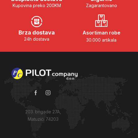
Kupovina preko 200KM
Zagarantovano
Brza dostava
Asortiman robe
24h dostava
30.000 artikala
203. brigade 27A,
Matuzići 74203
Kako do nas?