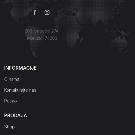
203. brigade 27A,
Matuzići 74203
Kako do nas?
INFORMACIJE
O nama
Kontaktirajte nas
Posao
PRODAJA
Shop