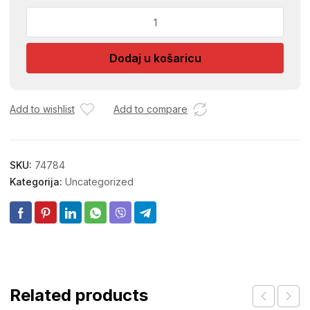
TEGLA
QUADRA
200ML
Dodaj u košaricu
+
POKLOPAC
036255
količina
Add to wishlist
Add to compare
SKU:
74784
Kategorija:
Uncategorized
Related products