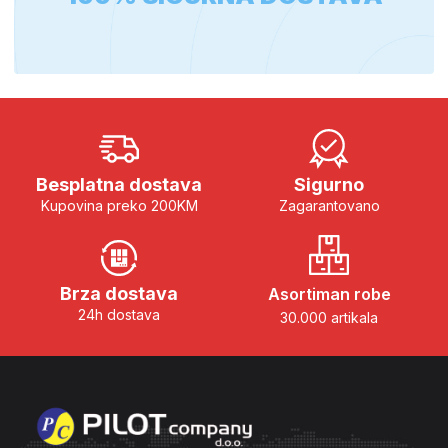
Besplatna dostava
Sigurno
Kupovina preko 200KM
Zagarantovano
Brza dostava
Asortiman robe
24h dostava
30.000 artikala