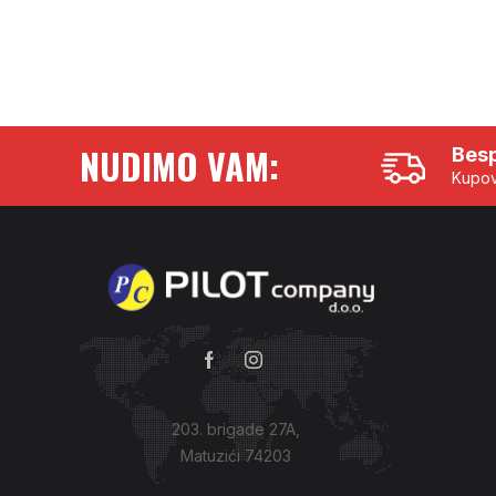
NUDIMO VAM:
Besp
Kupov
203. brigade 27A,
Matuzići 74203