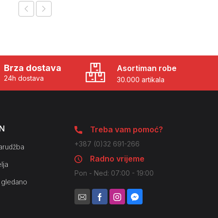
Brza dostava
Asortiman robe
24h dostava
30.000 artikala
N
Treba vam pomoć?
+387 (0)32 691-266
arudžba
Radno vrijeme
lja
Pon - Ned: 07:00 - 19:00
 gledano