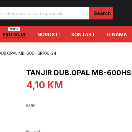
SHOP
PRODAJA
NOVOSTI
KONTAKT
O NAMA
DUB.OPAL MB-600HSP100-24
TANJIR DUB.OPAL MB-600HS
4,10
KM
KOM
Na zalihi