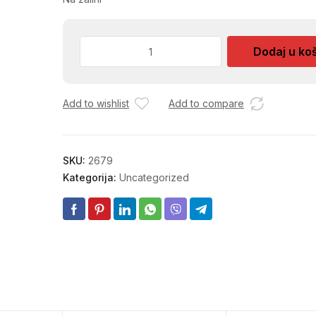
TANJIR
Dodaj u ko
DUB.OPAL
MB-
600HSP100-
Add to wishlist
Add to compare
24
količina
SKU:
2679
Kategorija:
Uncategorized