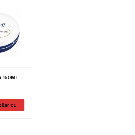
SILIKON SANITARNI
BIJELI 280ML
6,30
KM
Dodaj u košaricu
 150ML
ošaricu