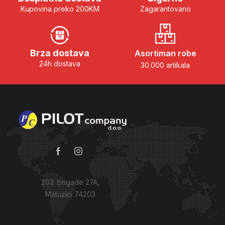
Kupovina preko 200KM
Zagarantovano
Brza dostava
Asortiman robe
24h dostava
30.000 artikala
203. brigade 27A,
Matuzići 74203
Kako do nas?