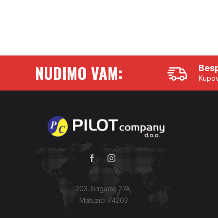
NUDIMO VAM:
Besp
Kupov
203. brigade 27A,
Matuzići 74203