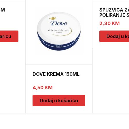
EM
SPUZVICA Z
POLIRANJE 
2,30
KM
aricu
Dodaj u k
DOVE KREMA 150ML
4,50
KM
Dodaj u košaricu