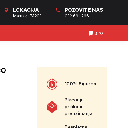
LOKACIJA
POZOVITE NAS
Matuzići 74203
032 691-266
0
0
CO
100% Sigurno
Plaćanje
prilikom
preuzimanja
Besplatna