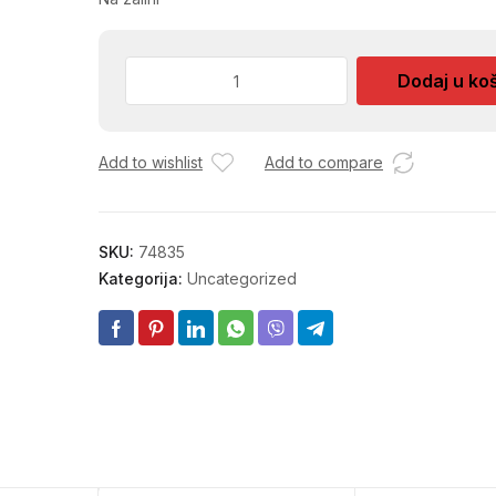
STEGA
Dodaj u ko
100MM
HGC0104
INGCO
Add to wishlist
Add to compare
količina
SKU:
74835
Kategorija:
Uncategorized