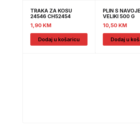
TRAKA ZA KOSU
PLIN S NAVOJ
24546 CH52454
VELIKI 500 G
1,90
KM
10,50
KM
Dodaj u košaricu
Dodaj u koš