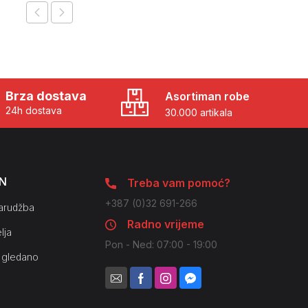
Brza dostava
Asortiman robe
24h dostava
30.000 artikala
N
Treba vam pomoć?
+387 (0)32 691-266
arudžba
Radno vrijeme
lja
Pon - Ned: 07:00 - 19:00
 gledano