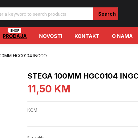
SHOP
PRODAJA
NOVOSTI
KONTAKT
O NAMA
100MM HGC0104 INGCO
STEGA 100MM HGC0104 ING
11,50
KM
KOM
Na zalihi