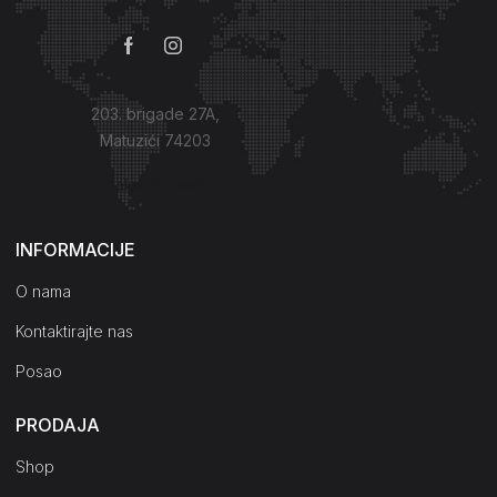
203. brigade 27A,
Matuzići 74203
Kako do nas?
INFORMACIJE
O nama
Kontaktirajte nas
Posao
PRODAJA
Shop