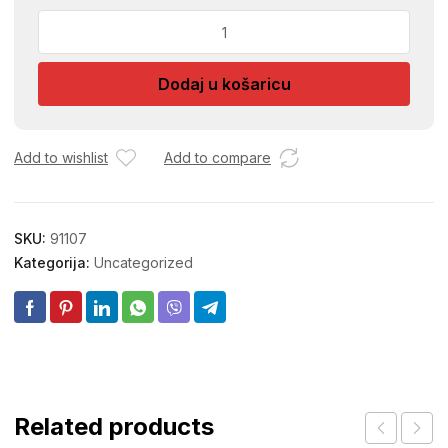
SL14X70
PINE
STRIPWOOD
Dodaj u košaricu
240
CM
1503064
količina
Add to wishlist
Add to compare
SKU:
91107
Kategorija:
Uncategorized
Related products