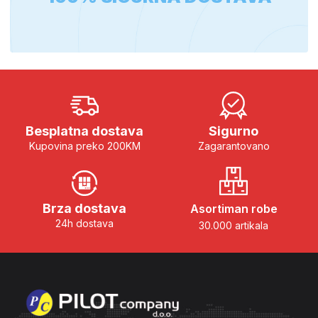
Besplatna dostava
Sigurno
Kupovina preko 200KM
Zagarantovano
Brza dostava
Asortiman robe
24h dostava
30.000 artikala