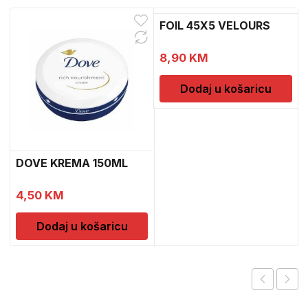
FOIL 45X5 VELOURS
1
8,90
KM
Dodaj u košaricu
DOVE KREMA 150ML
4,50
KM
Dodaj u košaricu