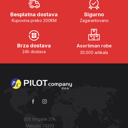
Besplatna dostava
Sigurno
Kupovina preko 200KM
Zagarantovano
Brza dostava
Asortiman robe
24h dostava
30.000 artikala
203. brigade 27A,
Matuzići 74203