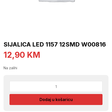
SIJALICA LED 1157 12SMD W00816
12,90
KM
Na zalihi
SIJALICA
LED
1157
Dodaj u košaricu
12SMD
W00816
količina