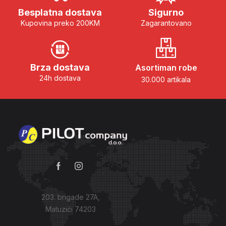
Besplatna dostava
Sigurno
Kupovina preko 200KM
Zagarantovano
Brza dostava
Asortiman robe
24h dostava
30.000 artikala
203. brigade 27A,
Matuzići 74203