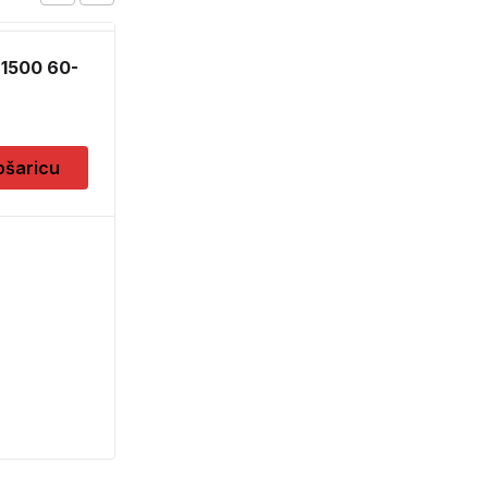
 1500 60-
SILIKON SANITARNI
BIJELI 280ML
6,30
KM
ošaricu
Dodaj u košaricu