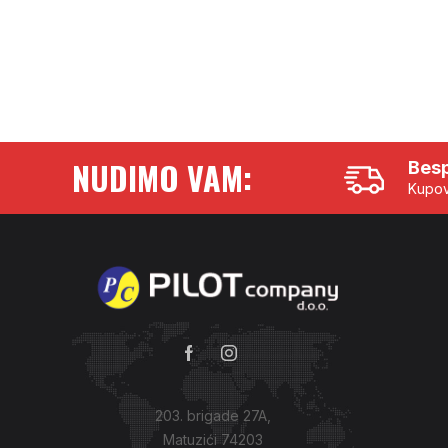
NUDIMO VAM:
Besp
Kupov
203. brigade 27A,
Matuzići 74203