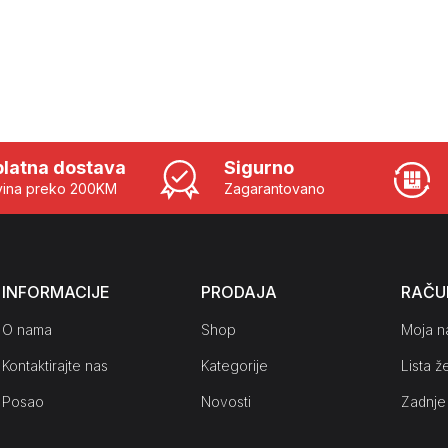
latna dostava
Sigurno
ina preko 200KM
Zagarantovano
INFORMACIJE
PRODAJA
RAČU
O nama
Shop
Moja n
Kontaktirajte nas
Kategorije
Lista že
Posao
Novosti
Zadnje