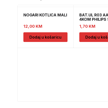
NOGARI KOTLICA MALI
BAT.UL R03 A
4KOM PHILIPS 
12,00
KM
1,70
KM
Dodaj u košaricu
Dodaj u koš