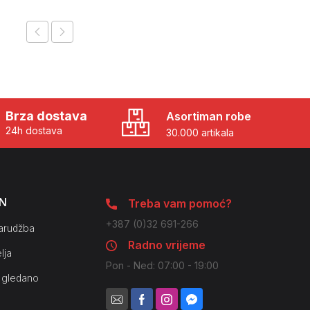
Brza dostava
Asortiman robe
24h dostava
30.000 artikala
N
Treba vam pomoć?
+387 (0)32 691-266
arudžba
Radno vrijeme
lja
Pon - Ned: 07:00 - 19:00
 gledano