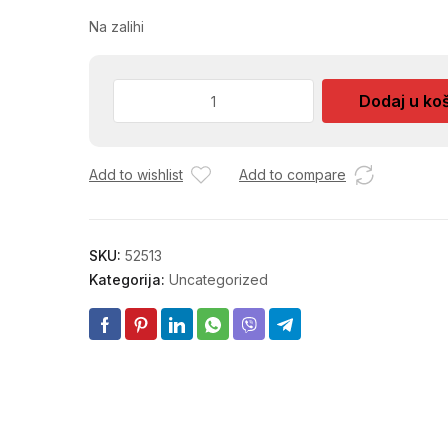
Na zalihi
SERDZADA
Dodaj u ko
ZA
NAMAZ
BEZ
Add to wishlist
Add to compare
7057
RB.219
količina
SKU:
52513
Kategorija:
Uncategorized