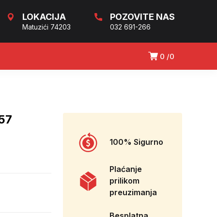
LOKACIJA
POZOVITE NAS
Matuzići 74203
032 691-266
0
0
57
100% Sigurno
Plaćanje
prilikom
preuzimanja
Besplatna