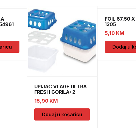
AA
FOIL 67,50 X
54961
1305
5,10
KM
aricu
Dodaj u k
UPIJAC VLAGE ULTRA
FRESH GORILA+2
DOPUNE
15,90
KM
Dodaj u košaricu