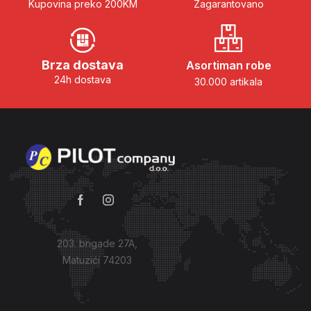
Kupovina preko 200KM
Zagarantovano
Brza dostava
Asortiman robe
24h dostava
30.000 artikala
203. brigade 27A,
Matuzići 74203
Kako do nas?