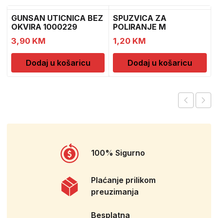
GUNSAN UTICNICA BEZ
SPUZVICA ZA
OKVIRA 1000229
POLIRANJE M
1
3,90
KM
1,20
KM
Dodaj u košaricu
Dodaj u košaricu
100% Sigurno
Plaćanje prilikom
preuzimanja
Besplatna