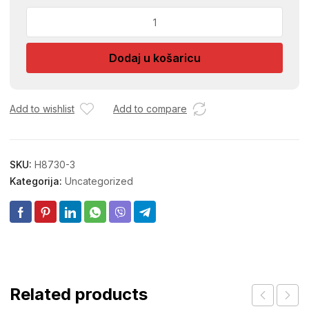
SELNA
ZA
CIJEVI
Dodaj u košaricu
1-
1/4
SA
NOSACEM
Add to wishlist
Add to compare
količina
SKU:
H8730-3
Kategorija:
Uncategorized
Related products