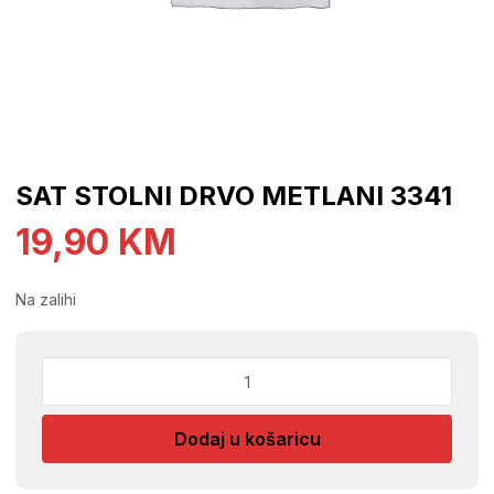
SAT STOLNI DRVO METLANI 3341
19,90
KM
Na zalihi
SAT
STOLNI
DRVO
Dodaj u košaricu
METLANI
3341
količina