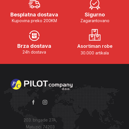
Besplatna dostava
Sigurno
Kupovina preko 200KM
Zagarantovano
Brza dostava
Asortiman robe
24h dostava
30.000 artikala
203. brigade 27A,
Matuzići 74203