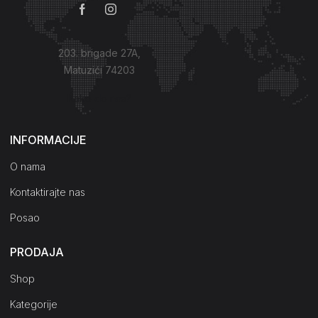
203. brigade 27A,
Matuzići 74203
Kako do nas?
INFORMACIJE
O nama
Kontaktirajte nas
Posao
PRODAJA
Shop
Kategorije