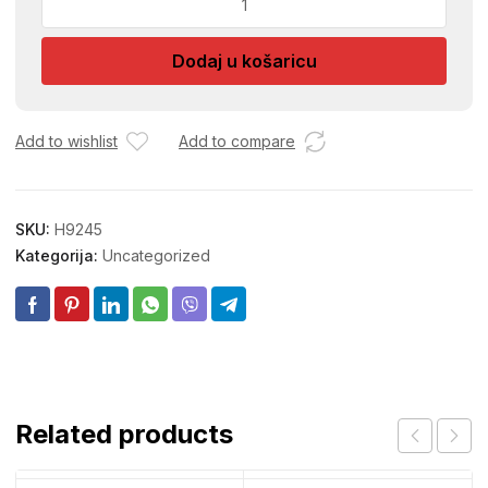
ARAPSKO
PISMO
Dodaj u košaricu
6
MODELA
količina
Add to wishlist
Add to compare
SKU:
H9245
Kategorija:
Uncategorized
Related products